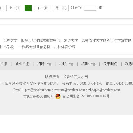
跳转到
页
页
上一页
1
下一页
尾 页
长春大学
四平市职业技术教育中心
延边大学
吉林农业大学经济管理学院官网
业技术学校
一汽高专就业信息网
吉林体育学院
人注册
|
企业注册
|
招聘中心
|
求职中心
|
培训中心
|
关于我们
|
联系
版权所有：长春经开人才网
：长春经济技术开发区临河街3478号 联系电话：0431-84644178 传真：0431-85805
Email：jkrc@cctalent.com；resume@cctalent.com；zhaopin@cctalent.com
吉公网安备 22010502000116号
吉ICP备05001863号