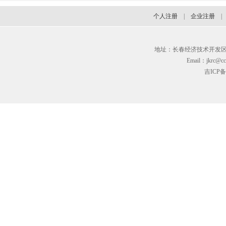
个人注册
|
企业注册
地址：长春经济技术开发区临河街3
Email：jkrc@cc
吉ICP备