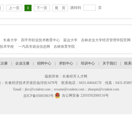
跳转到
页
页
上一页
1
下一页
尾 页
长春大学
四平市职业技术教育中心
延边大学
吉林农业大学经济管理学院官网
业技术学校
一汽高专就业信息网
吉林体育学院
人注册
|
企业注册
|
招聘中心
|
求职中心
|
培训中心
|
关于我们
|
联系
版权所有：长春经开人才网
：长春经济技术开发区临河街3478号 联系电话：0431-84644178 传真：0431-85805
Email：jkrc@cctalent.com；resume@cctalent.com；zhaopin@cctalent.com
吉公网安备 22010502000116号
吉ICP备05001863号