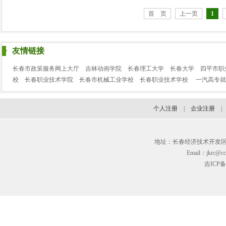
首 页
上一页
1
友情链接
长春市政策服务网上大厅
吉林动画学院
长春理工大学
长春大学
四平市职
校
长春职业技术学院
长春市机械工业学校
长春职业技术学校
一汽高专就
个人注册
|
企业注册
地址：长春经济技术开发区临河街3
Email：jkrc@cc
吉ICP备