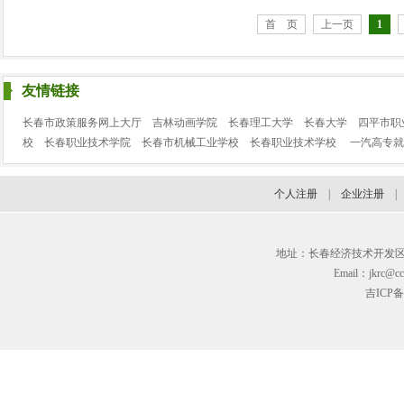
首 页
上一页
1
友情链接
长春市政策服务网上大厅
吉林动画学院
长春理工大学
长春大学
四平市职
校
长春职业技术学院
长春市机械工业学校
长春职业技术学校
一汽高专就
个人注册
|
企业注册
地址：长春经济技术开发区临河街3
Email：jkrc@cc
吉ICP备