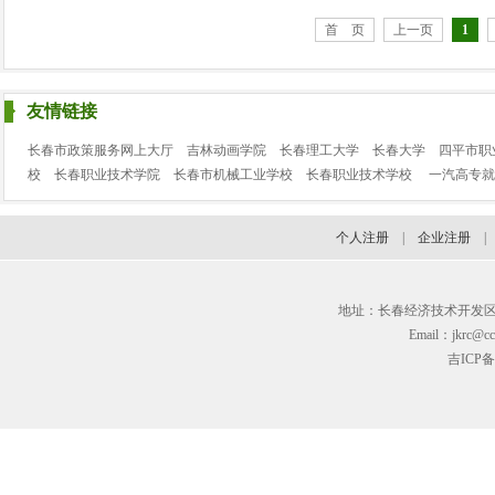
首 页
上一页
1
友情链接
长春市政策服务网上大厅
吉林动画学院
长春理工大学
长春大学
四平市职
校
长春职业技术学院
长春市机械工业学校
长春职业技术学校
一汽高专就
个人注册
|
企业注册
地址：长春经济技术开发区临河街3
Email：jkrc@cc
吉ICP备