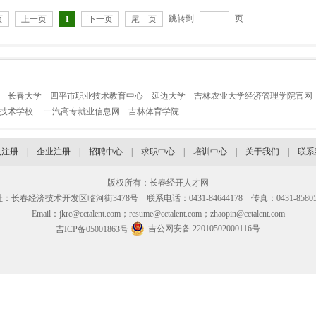
跳转到
页
页
上一页
1
下一页
尾 页
长春大学
四平市职业技术教育中心
延边大学
吉林农业大学经济管理学院官网
业技术学校
一汽高专就业信息网
吉林体育学院
人注册
|
企业注册
|
招聘中心
|
求职中心
|
培训中心
|
关于我们
|
联系
版权所有：长春经开人才网
：长春经济技术开发区临河街3478号 联系电话：0431-84644178 传真：0431-85805
Email：jkrc@cctalent.com；resume@cctalent.com；zhaopin@cctalent.com
吉公网安备 22010502000116号
吉ICP备05001863号