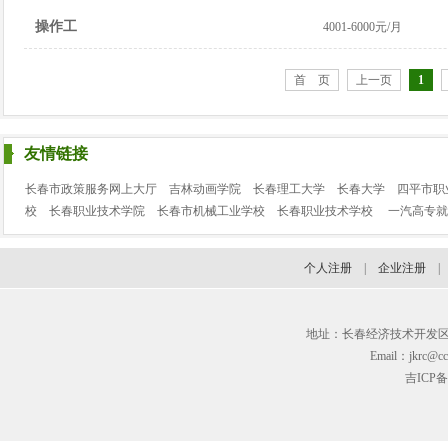
操作工
4001-6000元/月
首 页
上一页
1
友情链接
长春市政策服务网上大厅
吉林动画学院
长春理工大学
长春大学
四平市职
校
长春职业技术学院
长春市机械工业学校
长春职业技术学校
一汽高专就
个人注册
|
企业注册
地址：长春经济技术开发区临河街3
Email：jkrc@cc
吉ICP备