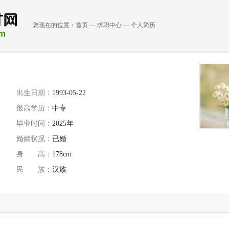
您现在的位置：
首页
—
求职中心
—
个人简历
出生日期：
1993-05-22
最高学历：
中专
毕业时间：
2025年
婚姻状况：
已婚
身 高：
178cm
民 族：
汉族