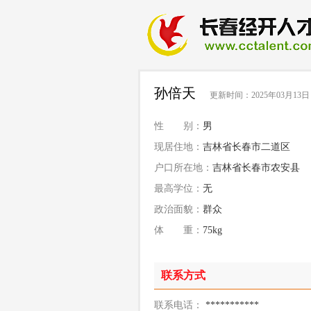
孙倍天
更新时间：2025年03月13日
性 别：
男
现居住地：
吉林省长春市二道区
户口所在地：
吉林省长春市农安县
最高学位：
无
政治面貌：
群众
体 重：
75kg
联系方式
联系电话：
***********