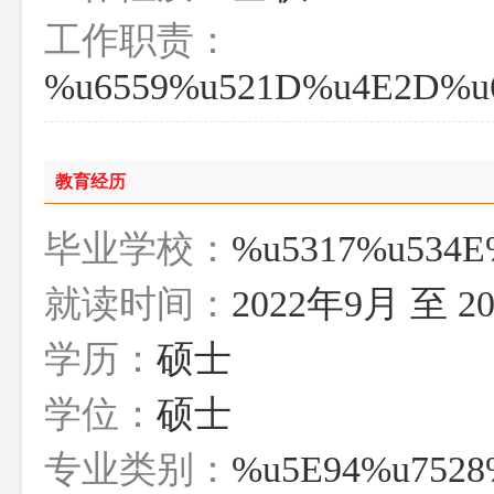
工作职责：
%u6559%u521D%u4E2D%u
教育经历
毕业学校：
%u5317%u534E
就读时间：
2022年9月 至 2
学历：
硕士
学位：
硕士
专业类别：
%u5E94%u7528