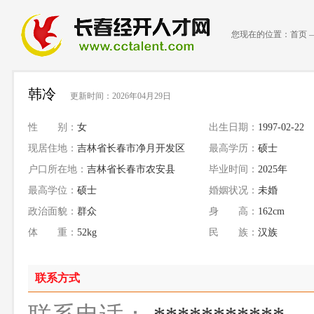
您现在的位置：
首页
韩冷
更新时间：2026年04月29日
性 别：
女
出生日期：
1997-02-22
现居住地：
吉林省长春市净月开发区
最高学历：
硕士
户口所在地：
吉林省长春市农安县
毕业时间：
2025年
最高学位：
硕士
婚姻状况：
未婚
政治面貌：
群众
身 高：
162cm
体 重：
52kg
民 族：
汉族
联系方式