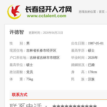
您现在的位置：
首页
许德智
更新时间：2026年04月21日
性 别：
男
出生日期：
1987-05-01
现居住地：
吉林省长春市经开区
最高学历：
硕士
户口所在地：
吉林省吉林市市辖区
毕业时间：
2026年
最高学位：
硕士
婚姻状况：
已婚
政治面貌：
党员
身 高：
170cm
体 重：
75kg
民 族：
汉族
联系方式