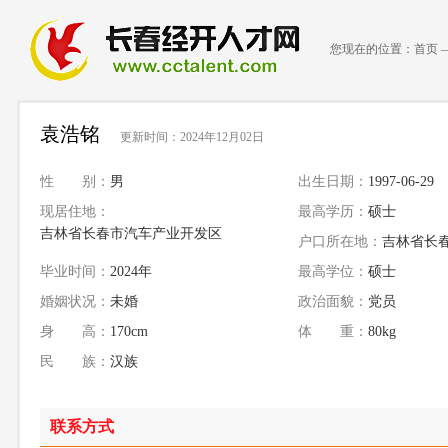
您现在的位置：
首页
袁浩铭
更新时间：2024年12月02日
性 别：
男
出生日期：
1997-06-29
现居住地：
最高学历：
硕士
吉林省长春市汽车产业开发区
户口所在地：
吉林省长
毕业时间：
2024年
最高学位：
硕士
婚姻状况：
未婚
政治面貌：
党员
身 高：
170cm
体 重：
80kg
民 族：
汉族
联系方式