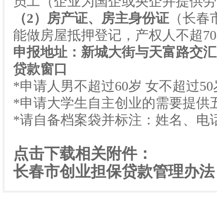
员工（企业为国企或央企并提供劳
（
2
）房产证、房主身份证
（长春
能做房屋抵押登记，产权人不超
70
申报地址：新城大街与天富路交汇
贷款窗口
*申请人男不超过
60
岁
女不超过
50
*申请大学生自主创业的需要提供
*请自备档案袋并标注：姓名、电
点击下载相关附件：
长春市创业担保贷款管理办法