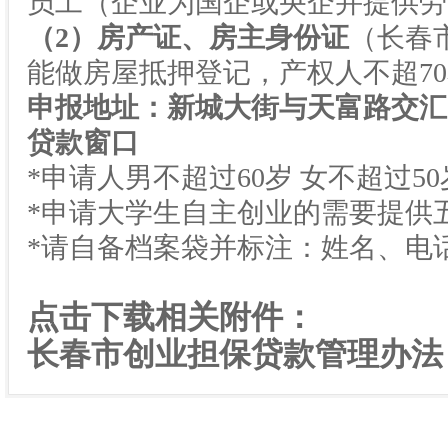
员工（企业为国企或央企并提供劳
（
2
）房产证、房主身份证
（长春
能做房屋抵押登记，产权人不超
70
申报地址：新城大街与天富路交汇
贷款窗口
*申请人男不超过
60
岁
女不超过
50
*申请大学生自主创业的需要提供
*请自备档案袋并标注：姓名、电
点击下载相关附件：
长春市创业担保贷款管理办法