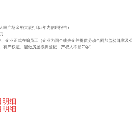
人民广场金融大厦打印5年内信用报告）
页
业、企业正式在编员工（企业为国企或央企并提供劳动合同加盖骑缝章及
、有产权证、能做房屋抵押登记，产权人不超70岁）
目明细
目明细