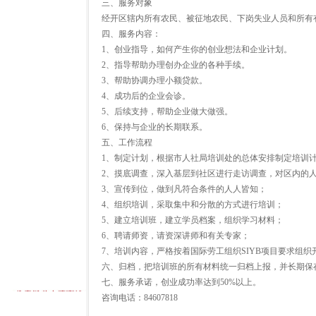
三、服务对象
经开区辖内所有农民、被征地农民、下岗失业人员和所有
四、服务内容：
1、创业指导，如何产生你的创业想法和企业计划。
2、指导帮助办理创办企业的各种手续。
3、帮助协调办理小额贷款。
4、成功后的企业会诊。
5、后续支持，帮助企业做大做强。
6、保持与企业的长期联系。
五、工作流程
1、制定计划，根据市人社局培训处的总体安排制定培训
2、摸底调查，深入基层到社区进行走访调查，对区内的
3、宣传到位，做到凡符合条件的人人皆知；
4、组织培训，采取集中和分散的方式进行培训；
5、建立培训班，建立学员档案，组织学习材料；
6、聘请师资，请资深讲师和有关专家；
7、培训内容，严格按着国际劳工组织SIYB项目要求组织
六、归档，把培训班的所有材料统一归档上报，并长期保
七、服务承诺，创业成功率达到50%以上。
咨询电话：84607818