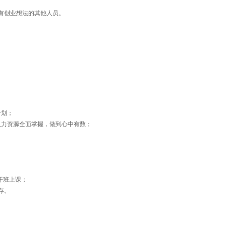
有创业想法的其他人员。
计划；
人力资源全面掌握，做到心中有数；
开班上课；
存。