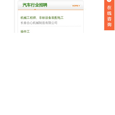
汽车行业招聘
机械工程师、非标设备装配电工
长春合心机械制造有限公司
操作工
长春安通林汽车饰件有限公司
长春科世得润汽车部件有限公司..
操作工
长春进发汽车零部件有限公司
注塑
长春日用友捷汽车电气有限公司..
最新招聘
机械工程师、非标设备装配电工
长春合心机械制造有限公司