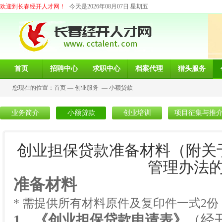
欢迎到长春经开人才网！
今天是2026年08月07日 星期五
首页
招聘中心
求职中心
档案代理
猎头服务
您现在的位置：
首页
—
创业服务
—
小额贷款
业务简介
小额贷款
创业培训
项目征集与推
创业担保贷款准备材料（附关
管理办法
准备材料
* 需提供所有材料原件及复印件一式
2
份
1
、《创业担保贷款申请表》
（经