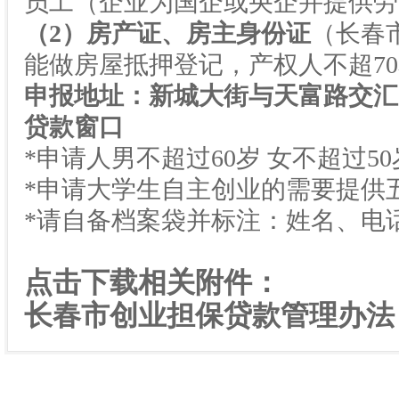
员工（企业为国企或央企并提供劳
（
2
）房产证、房主身份证
（长春
能做房屋抵押登记，产权人不超
70
申报地址：新城大街与天富路交汇
贷款窗口
*申请人男不超过
60
岁
女不超过
50
*申请大学生自主创业的需要提供
*请自备档案袋并标注：姓名、电
点击下载相关附件：
长春市创业担保贷款管理办法