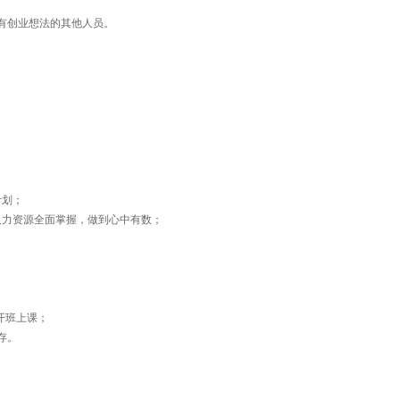
有创业想法的其他人员。
计划；
人力资源全面掌握，做到心中有数；
开班上课；
存。