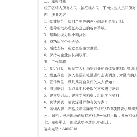
三、服务对象
经开区辖内所有农民、被征地农民、下岗失业人员和所有
四、服务内容：
1、创业指导，如何产生你的创业想法和企业计划。
2、指导帮助办理创办企业的各种手续。
3、帮助协调办理小额贷款。
4、成功后的企业会诊。
5、后续支持，帮助企业做大做强。
6、保持与企业的长期联系。
五、工作流程
1、制定计划，根据市人社局培训处的总体安排制定培训
2、摸底调查，深入基层到社区进行走访调查，对区内的
3、宣传到位，做到凡符合条件的人人皆知；
4、组织培训，采取集中和分散的方式进行培训；
5、建立培训班，建立学员档案，组织学习材料；
6、聘请师资，请资深讲师和有关专家；
7、培训内容，严格按着国际劳工组织SIYB项目要求组织
六、归档，把培训班的所有材料统一归档上报，并长期保
七、服务承诺，创业成功率达到50%以上。
咨询电话：84607818