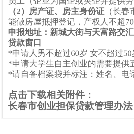
员工（企业为国企或央企并提供劳
（
2
）房产证、房主身份证
（长春
能做房屋抵押登记，产权人不超
70
申报地址：新城大街与天富路交汇
贷款窗口
*申请人男不超过
60
岁
女不超过
50
*申请大学生自主创业的需要提供
*请自备档案袋并标注：姓名、电
点击下载相关附件：
长春市创业担保贷款管理办法