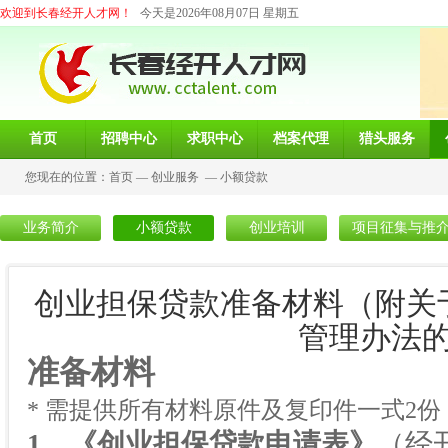
欢迎到长春经开人才网！
今天是2026年08月07日 星期五
首页
招聘中心
求职中心
档案代理
猎头服务
您现在的位置：
首页
—
创业服务
—
小额贷款
业务简介
小额贷款
创业培训
项目征集与推
创业担保贷款准备材料（附关
管理办法
准备材料
* 需提供所有材料原件及复印件一式
2
份
1
、《创业担保贷款申请表》
（经