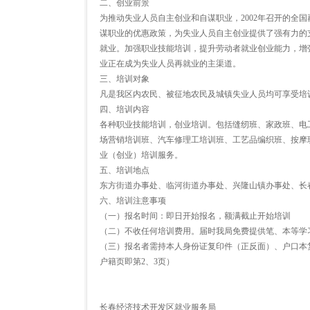
二、创业前景
为推动失业人员自主创业和自谋职业，2002年召开的全
谋职业的优惠政策，为失业人员自主创业提供了强有力的
就业。加强职业技能培训，提升劳动者就业创业能力，增
业正在成为失业人员再就业的主渠道。
三、培训对象
凡是我区内农民、被征地农民及城镇失业人员均可享受培训服务
四、培训内容
各种职业技能培训，创业培训。包括缝纫班、家政班、电
场营销培训班、汽车修理工培训班、工艺品编织班、按摩
业（创业）培训服务。
五、培训地点
东方街道办事处、临河街道办事处、兴隆山镇办事处、长
六、培训注意事项
（一）报名时间：即日开始报名，额满截止开始培训
（二）不收任何培训费用。届时我局免费提供笔、本等学
（三）报名者需持本人身份证复印件（正反面）、户口本
户籍页即第2、3页）
长春经济技术开发区就业服务局