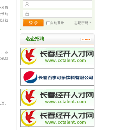
业和自
业带动
灵活就
自动登录
忘记密码？
名企招聘
）、市
其他就
人页、