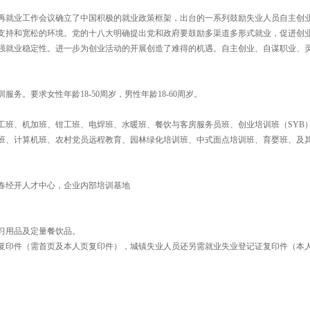
国再就业工作会议确立了中国积极的就业政策框架，出台的一系列鼓励失业人员自主创
支持和宽松的环境。党的十八大明确提出党和政府要鼓励多渠道多形式就业，促进创
强就业稳定性。进一步为创业活动的开展创造了难得的机遇。自主创业、自谋职业、
。要求女性年龄18-50周岁，男性年龄18-60周岁。
工班、机加班、钳工班、电焊班、水暖班、餐饮与客房服务员班、创业培训班（SYB
班、计算机班、农村党员远程教育、园林绿化培训班、中式面点培训班、育婴班、及
春经开人才中心，企业内部培训基地
习用品及定量餐饮品。
复印件（需首页及本人页复印件），城镇失业人员还另需就业失业登记证复印件（本