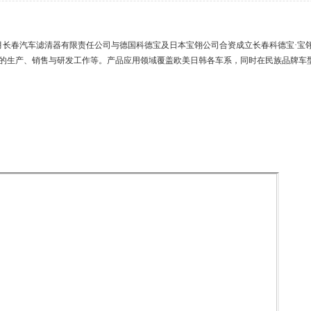
年4月长春汽车滤清器有限责任公司与德国科德宝及日本宝翎公司合资成立长春科德宝·宝翎
的生产、销售与研发工作等。产品应用领域覆盖欧美日韩各车系，同时在民族品牌车