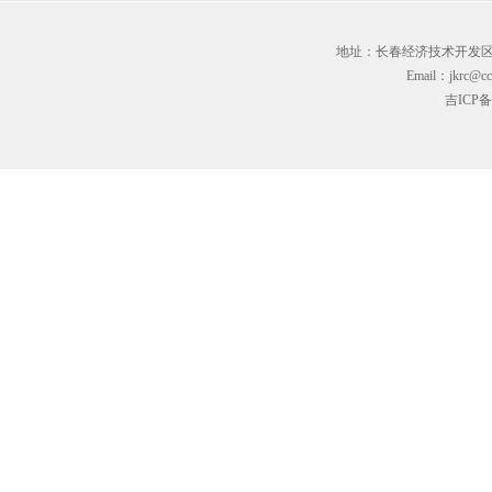
地址：长春经济技术开发区临河街3
Email：jkrc@cc
吉ICP备