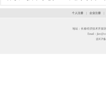
个人注册
|
企业注册
地址：长春经济技术开发区临河街3
Email：jkrc@cc
吉ICP备