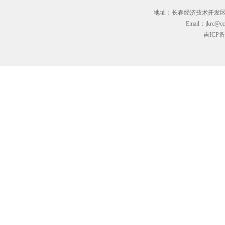
地址：长春经济技术开发区临河街3
Email：jkrc@cc
吉ICP备