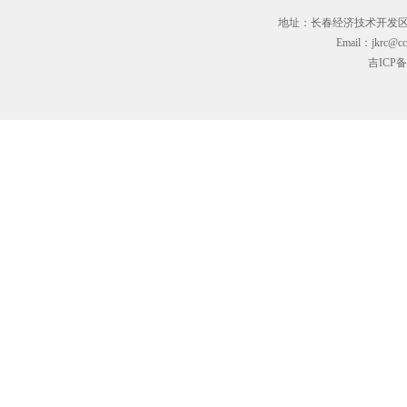
地址：长春经济技术开发区临河街3
Email：jkrc@cc
吉ICP备