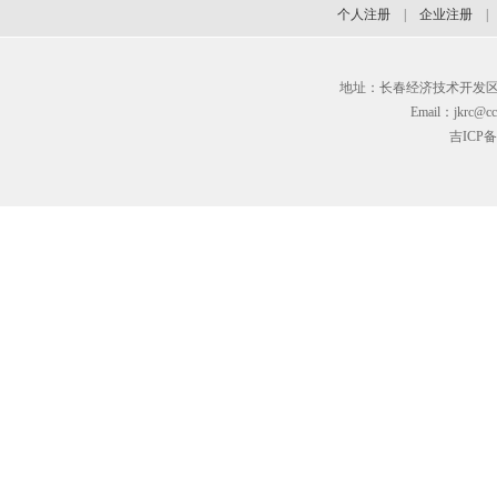
个人注册
|
企业注册
地址：长春经济技术开发区临河街3
Email：jkrc@cc
吉ICP备