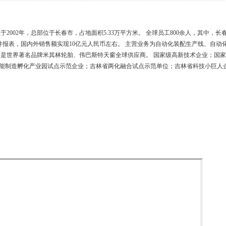
002年，总部位于长春市，占地面积5.33万平方米。 全球员工800余人，其中，长春
9年合并报表，国内外销售额实现10亿元人民币左右。 主营业务为自动化装配生产线、
司是世界著名品牌米其林轮胎、伟巴斯特天窗全球供应商。 国家级高新技术企业；国
能制造孵化产业园试点示范企业；吉林省两化融合试点示范单位；吉林省科技小巨人