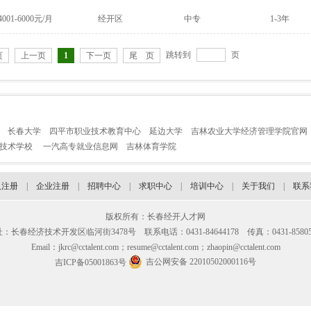
4001-6000元/月
经开区
中专
1-3年
跳转到
页
页
上一页
1
下一页
尾 页
长春大学
四平市职业技术教育中心
延边大学
吉林农业大学经济管理学院官网
业技术学校
一汽高专就业信息网
吉林体育学院
人注册
|
企业注册
|
招聘中心
|
求职中心
|
培训中心
|
关于我们
|
联系
版权所有：长春经开人才网
：长春经济技术开发区临河街3478号 联系电话：0431-84644178 传真：0431-85805
Email：jkrc@cctalent.com；resume@cctalent.com；zhaopin@cctalent.com
吉公网安备 22010502000116号
吉ICP备05001863号