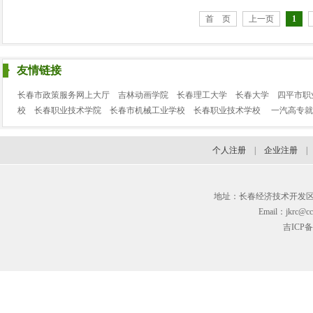
首 页
上一页
1
友情链接
长春市政策服务网上大厅
吉林动画学院
长春理工大学
长春大学
四平市职
校
长春职业技术学院
长春市机械工业学校
长春职业技术学校
一汽高专就
个人注册
|
企业注册
地址：长春经济技术开发区临河街3
Email：jkrc@cc
吉ICP备