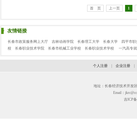
首 页
上一页
1
友情链接
长春市政策服务网上大厅
吉林动画学院
长春理工大学
长春大学
四平市职
校
长春职业技术学院
长春市机械工业学校
长春职业技术学校
一汽高专就
个人注册
|
企业注册
地址：长春经济技术开发区临河街3
Email：jkrc@cc
吉ICP备