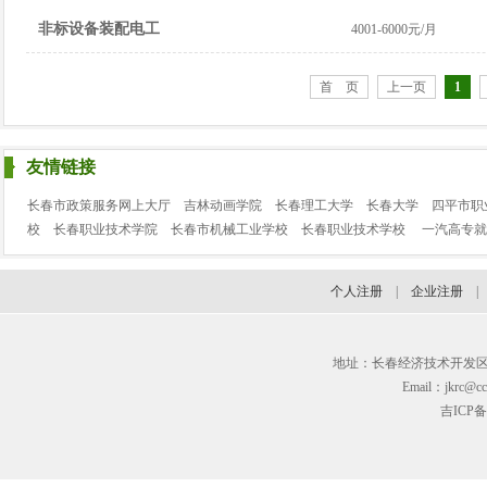
非标设备装配电工
4001-6000元/月
首 页
上一页
1
友情链接
长春市政策服务网上大厅
吉林动画学院
长春理工大学
长春大学
四平市职
校
长春职业技术学院
长春市机械工业学校
长春职业技术学校
一汽高专就
个人注册
|
企业注册
地址：长春经济技术开发区临河街3
Email：jkrc@cc
吉ICP备