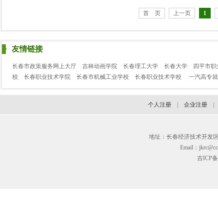
首 页
上一页
1
友情链接
长春市政策服务网上大厅
吉林动画学院
长春理工大学
长春大学
四平市职
校
长春职业技术学院
长春市机械工业学校
长春职业技术学校
一汽高专就
个人注册
|
企业注册
地址：长春经济技术开发区临河街3
Email：jkrc@cc
吉ICP备