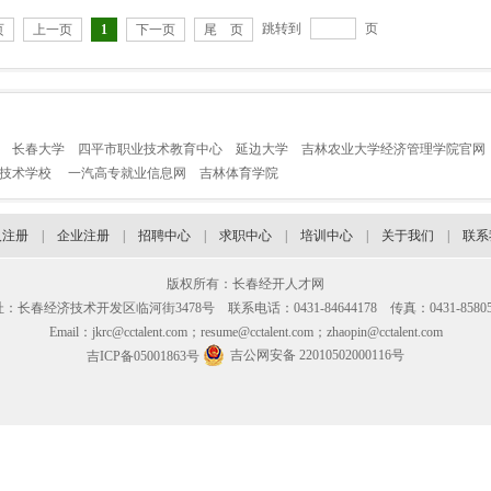
跳转到
页
页
上一页
1
下一页
尾 页
长春大学
四平市职业技术教育中心
延边大学
吉林农业大学经济管理学院官网
业技术学校
一汽高专就业信息网
吉林体育学院
人注册
|
企业注册
|
招聘中心
|
求职中心
|
培训中心
|
关于我们
|
联系
版权所有：长春经开人才网
：长春经济技术开发区临河街3478号 联系电话：0431-84644178 传真：0431-85805
Email：jkrc@cctalent.com；resume@cctalent.com；zhaopin@cctalent.com
吉公网安备 22010502000116号
吉ICP备05001863号