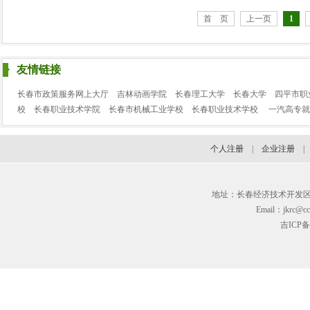
首 页
上一页
1
友情链接
长春市政策服务网上大厅
吉林动画学院
长春理工大学
长春大学
四平市职
校
长春职业技术学院
长春市机械工业学校
长春职业技术学校
一汽高专就
个人注册
|
企业注册
地址：长春经济技术开发区临河街3
Email：jkrc@cc
吉ICP备