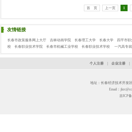
首 页
上一页
1
友情链接
长春市政策服务网上大厅
吉林动画学院
长春理工大学
长春大学
四平市职
校
长春职业技术学院
长春市机械工业学校
长春职业技术学校
一汽高专就
个人注册
|
企业注册
地址：长春经济技术开发区临河街3
Email：jkrc@cc
吉ICP备