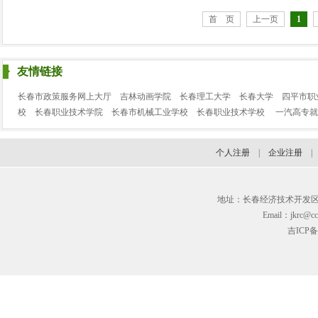
首 页
上一页
1
友情链接
长春市政策服务网上大厅
吉林动画学院
长春理工大学
长春大学
四平市职
校
长春职业技术学院
长春市机械工业学校
长春职业技术学校
一汽高专就
个人注册
|
企业注册
地址：长春经济技术开发区临河街3
Email：jkrc@cc
吉ICP备