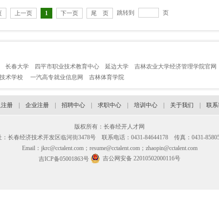
跳转到
页
页
上一页
1
下一页
尾 页
长春大学
四平市职业技术教育中心
延边大学
吉林农业大学经济管理学院官网
业技术学校
一汽高专就业信息网
吉林体育学院
人注册
|
企业注册
|
招聘中心
|
求职中心
|
培训中心
|
关于我们
|
联系
版权所有：长春经开人才网
：长春经济技术开发区临河街3478号 联系电话：0431-84644178 传真：0431-85805
Email：jkrc@cctalent.com；resume@cctalent.com；zhaopin@cctalent.com
吉公网安备 22010502000116号
吉ICP备05001863号