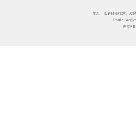
地址：长春经济技术开发区临河街3
Email：jkrc@cc
吉ICP备