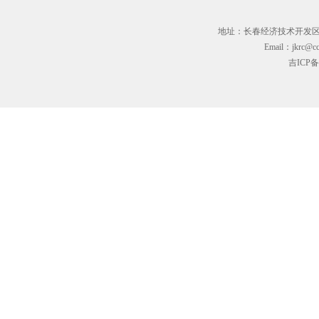
地址：长春经济技术开发区临河街3
Email：jkrc@cc
吉ICP备