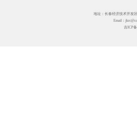
地址：长春经济技术开发区临河街3
Email：jkrc@cc
吉ICP备