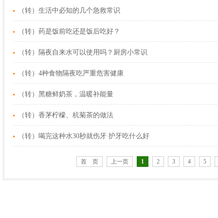
（转）生活中必知的几个急救常识
（转）药是饭前吃还是饭后吃好？
（转）隔夜自来水可以使用吗？厨房小常识
（转）4种食物隔夜吃严重危害健康
（转）黑糖鲜奶茶，温暖补能量
（转）香茅柠檬、杭菊茶的做法
（转）喝完这种水30秒就伤牙 护牙吃什么好
首 页
上一页
1
2
3
4
5