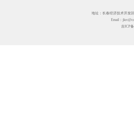
地址：长春经济技术开发区临河街3
Email：jkrc@cc
吉ICP备