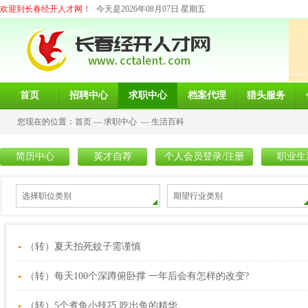
欢迎到长春经开人才网！
今天是2026年08月07日 星期五
首页
招聘中心
求职中心
档案代理
猎头服务
您现在的位置：
首页
—
求职中心
—
生活百科
简历中心
英才自荐
个人会员登录/注册
职业生
选择职位类别
期望行业类别
（转）夏天拍死蚊子需谨慎
（转）每天100个深蹲俯卧撑 一年后会有怎样的改变?
（转）5个煮鱼小技巧 吃出鱼的精华