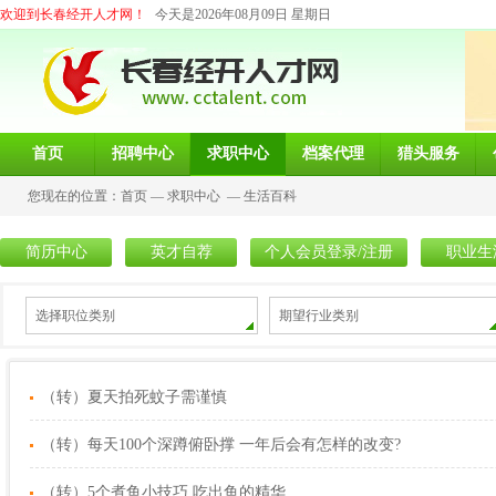
欢迎到长春经开人才网！
今天是2026年08月09日 星期日
首页
招聘中心
求职中心
档案代理
猎头服务
您现在的位置：
首页
—
求职中心
—
生活百科
简历中心
英才自荐
个人会员登录/注册
职业生
选择职位类别
期望行业类别
（转）夏天拍死蚊子需谨慎
（转）每天100个深蹲俯卧撑 一年后会有怎样的改变?
（转）5个煮鱼小技巧 吃出鱼的精华