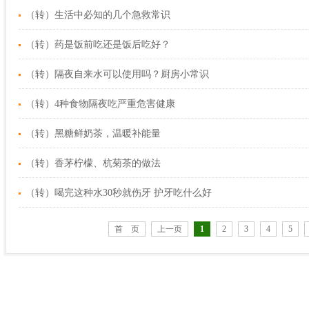
（转）生活中必知的几个急救常识
（转）药是饭前吃还是饭后吃好？
（转）隔夜自来水可以使用吗？厨房小常识
（转）4种食物隔夜吃严重危害健康
（转）黑糖鲜奶茶，温暖补能量
（转）香茅柠檬、杭菊茶的做法
（转）喝完这种水30秒就伤牙 护牙吃什么好
首 页
上一页
1
2
3
4
5