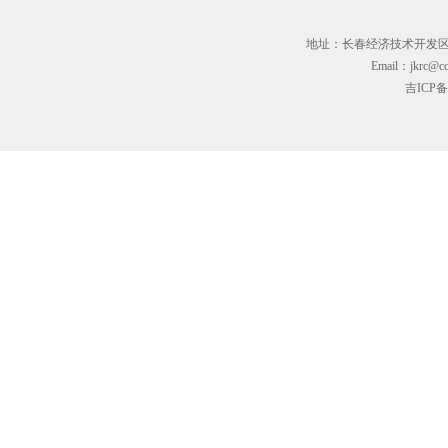
地址：长春经济技术开发区临河街3
Email：jkrc@cc
吉ICP备