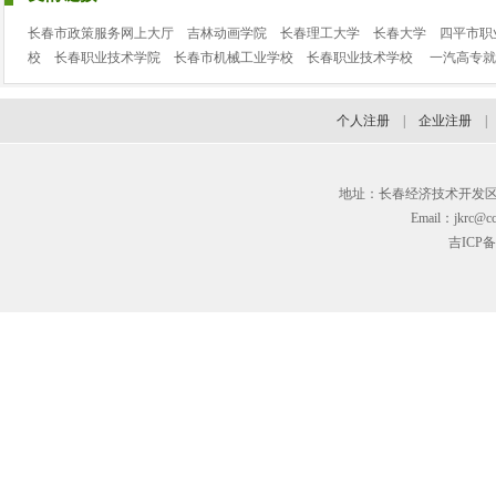
长春市政策服务网上大厅
吉林动画学院
长春理工大学
长春大学
四平市职
校
长春职业技术学院
长春市机械工业学校
长春职业技术学校
一汽高专就
个人注册
|
企业注册
地址：长春经济技术开发区临河街3
Email：jkrc@cc
吉ICP备