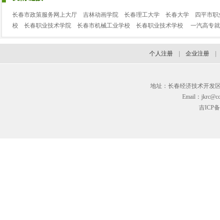
长春市政策服务网上大厅
吉林动画学院
长春理工大学
长春大学
四平市职
校
长春职业技术学院
长春市机械工业学校
长春职业技术学校
一汽高专就
个人注册
|
企业注册
地址：长春经济技术开发区临河街3
Email：jkrc@cc
吉ICP备