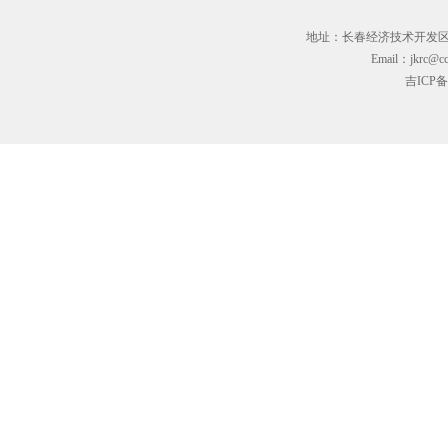
地址：长春经济技术开发区临河街3
Email：jkrc@cc
吉ICP备