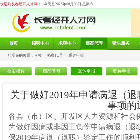
欢迎到长春经开人才网！
今天是2026年08月08日 星期六
首页
招聘中心
求职中心
档案代理
猎头服务
您现在的位置：
首页
—
档案代理
—
退休申报
档案接转
档案借阅
退休申报
职称申报
关于做好2019年申请病退（
事项的
各县（市）区、开发区人力资源和社会
为做好因病或非因工负伤申请病退（退
保2019年病退（退职）鉴定工作的顺