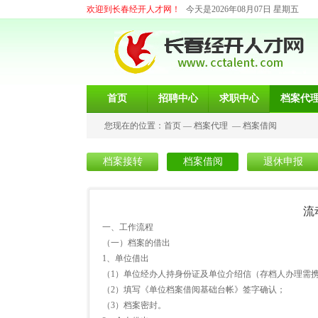
欢迎到长春经开人才网！
今天是2026年08月07日 星期五
首页
招聘中心
求职中心
档案代
您现在的位置：
首页
—
档案代理
—
档案借阅
档案接转
档案借阅
退休申报
流
一、工作流程
（一）档案的借出
1、单位借出
（1）单位经办人持身份证及单位介绍信（存档人办理需
（2）填写《单位档案借阅基础台帐》签字确认；
（3）档案密封。