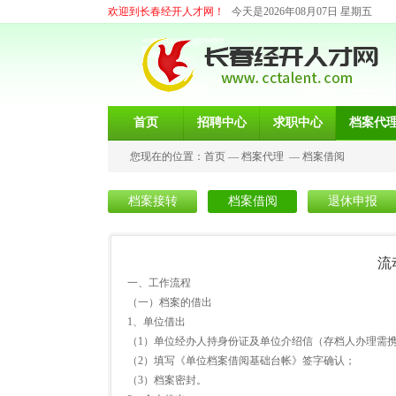
欢迎到长春经开人才网！
今天是2026年08月07日 星期五
首页
招聘中心
求职中心
档案代
您现在的位置：
首页
—
档案代理
—
档案借阅
档案接转
档案借阅
退休申报
流
一、工作流程
（一）档案的借出
1、单位借出
（1）单位经办人持身份证及单位介绍信（存档人办理需
（2）填写《单位档案借阅基础台帐》签字确认；
（3）档案密封。