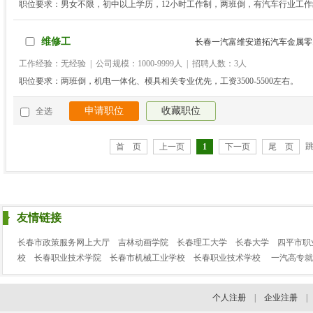
职位要求：男女不限，初中以上学历，12小时工作制，两班倒，有汽车行业工作经
期1个月 基本工资1880元 双休日及法定假日加班支付法律规定的加班费。 转正后基
险一金到手平均4500-6000元左右 公积金比例个人12% 公司12% 每年都有
维修工
长春一汽富维安道拓汽车金属零.
联系电话：13894871779
工作经验：无经验 | 公司规模：1000-9999人 | 招聘人数：3人
职位要求：两班倒，机电一体化、模具相关专业优先，工资3500-5500左右。
申请职位
收藏职位
全选
首 页
上一页
1
下一页
尾 页
友情链接
长春市政策服务网上大厅
吉林动画学院
长春理工大学
长春大学
四平市职
校
长春职业技术学院
长春市机械工业学校
长春职业技术学校
一汽高专就
个人注册
|
企业注册