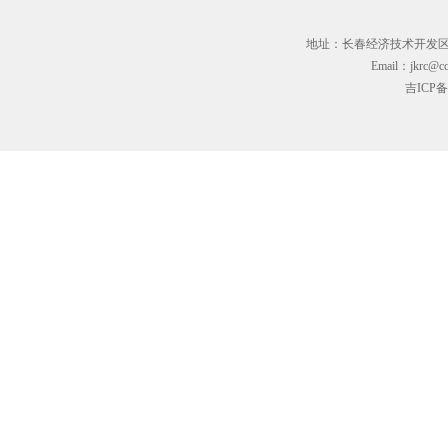
地址：长春经济技术开发区临河街3
Email：jkrc@cc
吉ICP备