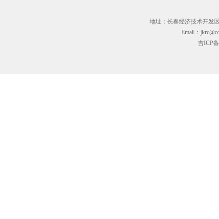
地址：长春经济技术开发区临河街3
Email：jkrc@cc
吉ICP备