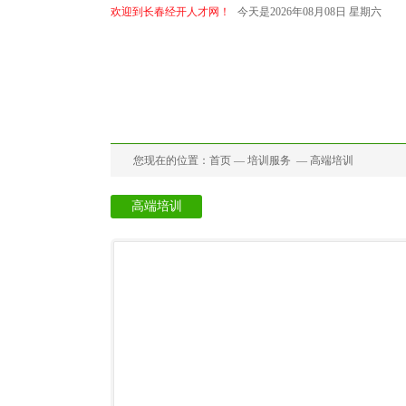
欢迎到长春经开人才网！
今天是2026年08月08日 星期六
首页
招聘中心
求职中心
档案代
您现在的位置：
首页
—
培训服务
—
高端培训
高端培训
职业技能培训
引导性培训